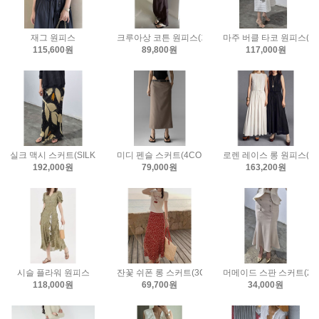
재그 원피스
크루아상 코튼 원피스(가방세트)(2COLOR)
마주 버클 타코 원피스(2
115,600원
89,800원
117,000원
실크 맥시 스커트(SILK100%)
미디 펜슬 스커트(4COLOR)
로렌 레이스 롱 원피스(2C
192,000원
79,000원
163,200원
시슬 플라워 원피스
잔꽃 쉬폰 롱 스커트(3COLOR)
머메이드 스판 스커트(2C
118,000원
69,700원
34,000원