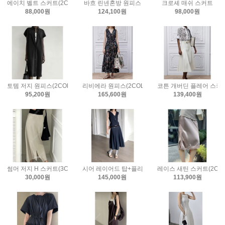
에이치 벨트 스커트(2COLOR)
바흐 린넨혼방 원피스
크로셰 매쉬 스커트
88,000원
124,100원
98,000원
토템 저지 원피스(2COLOR)
리비에라 원피스(2COLOR)
코튼 개버딘 플레어 스커
95,200원
165,600원
139,400원
썸머 저지 H 스커트(3COLOR)
시어 레이어드 탑+플리츠 스커트 세트(2COLOR)
레이스 새틴 스커트(2COL
30,000원
145,000원
113,900원