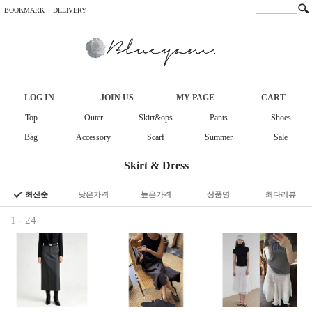
BOOKMARK
DELIVERY
LOG IN
JOIN US
MY PAGE
CART
Top
Outer
Skirt&ops
Pants
Shoes
Bag
Accessory
Scarf
Summer
Sale
Skirt & Dress
최신순
낮은가격
높은가격
상품명
최다리뷰
1 - 24