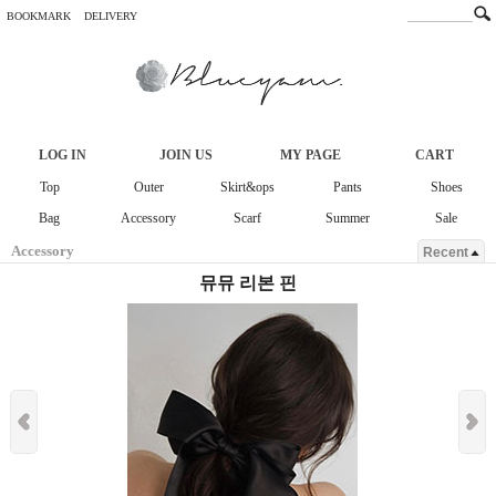
BOOKMARK
DELIVERY
LOG IN
JOIN US
MY PAGE
CART
Top
Outer
Skirt&ops
Pants
Shoes
Bag
Accessory
Scarf
Summer
Sale
Accessory
Recent
뮤뮤 리본 핀