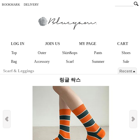
BOOKMARK
DELIVERY
LOG IN
JOIN US
MY PAGE
CART
Top
Outer
Skirt&ops
Pants
Shoes
Bag
Accessory
Scarf
Summer
Sale
Scarf & Leggings
Recent
링글 싹스