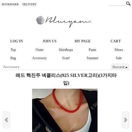
BOOKMARK
DELIVERY
LOG IN
JOIN US
MY PAGE
CART
Top
Outer
Skirt&ops
Pants
Shoes
Bag
Accessory
Scarf
Summer
Sale
Accessory
Recent
레드 핵진주 넥클리스(925 SILVER고리)(3가지타
입)