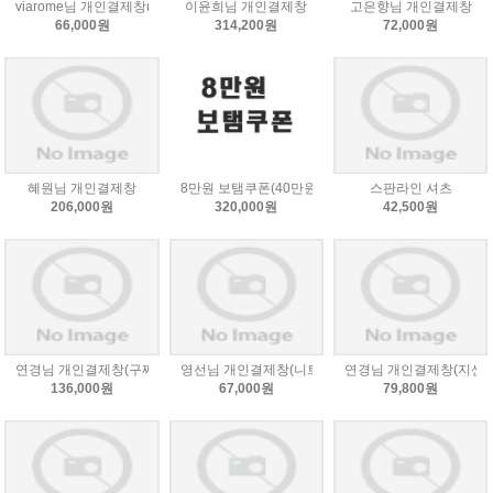
viarome님 개인결제창(화이트 240)
이윤희님 개인결제창
고은향님 개인결제창
66,000원
314,200원
72,000원
혜원님 개인결제창
8만원 보탬쿠폰(40만원 적립)
스판라인 셔츠
206,000원
320,000원
42,500원
연경님 개인결제창(구찌폴라4개)
영선님 개인결제창(니트스컷-네이비)
연경님 개인결제창(지센
136,000원
67,000원
79,800원