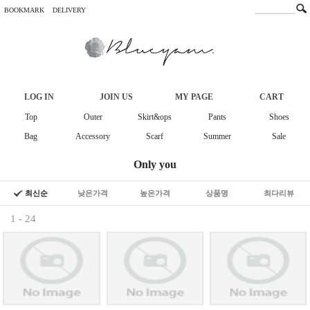
BOOKMARK
DELIVERY
LOG IN
JOIN US
MY PAGE
CART
Top
Outer
Skirt&ops
Pants
Shoes
Bag
Accessory
Scarf
Summer
Sale
Only you
최신순
낮은가격
높은가격
상품명
최다리뷰
1 - 24